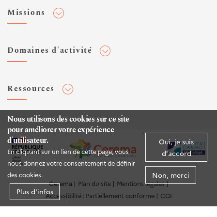
Adhérer au Cerema
Missions
Toute l'actualité
Agenda et événements
Conseiller & Concevoir
Domaines d'activité
Flux RSS
Elaborer, Diffuser & Animer
Réseaux sociaux
Rechercher & Innover
Aménagement et stratégies territoriales
Veilles et newsletters
Ressources
Normalisation
Bâtiment
Expertises Territoires
Mobilités
Plateforme de données ouvertes
Nous utilisons des cookies sur ce site
Editions
Infrastructures de transport
pour améliorer votre expérience
Espace presse
Rapports d'étude
d'utilisateur.
Oui, je suis
Environnement et risques
Publications HAL
En cliquant sur un lien de cette page, vous
d'accord
Mer et littoral
nous donnez votre consentement de définir
Documentation routière (DTRF)
Non, merci
des cookies.
Logiciels & apps
Cerema
Plan du site
Mentions légales
Plus d'infos
Accessibilité : Partiellement conforme
CGI
Sites web
Twitter Cerema