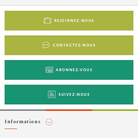
Pied
de
REJOIGNEZ-NOUS
page
-
Liens
CONTACTEZ-NOUS
d'actions
ABONNEZ-VOUS
SUIVEZ-NOUS
Informations