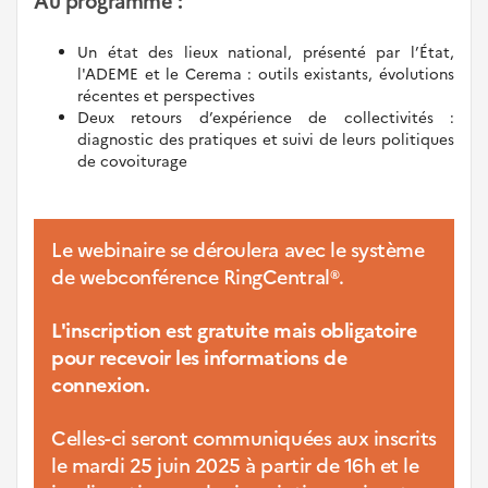
Au programme :
Un état des lieux national, présenté par l’État,
l'ADEME et le Cerema : outils existants, évolutions
récentes et perspectives
Deux retours d’expérience de collectivités :
diagnostic des pratiques et suivi de leurs politiques
de covoiturage
Le webinaire se déroulera avec le système
de webconférence RingCentral®.
L'inscription est gratuite mais obligatoire
pour recevoir les informations de
connexion.
Celles-ci seront communiquées aux inscrits
le mardi 25 juin 2025 à partir de 16h et le