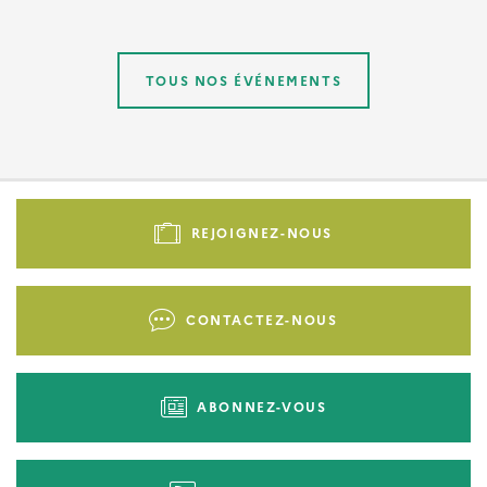
TOUS NOS ÉVÉNEMENTS
Pied
de
REJOIGNEZ-NOUS
page
-
Liens
CONTACTEZ-NOUS
d'actions
ABONNEZ-VOUS