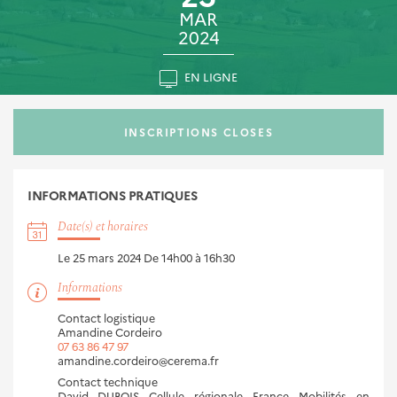
MAR
2024
EN LIGNE
INSCRIPTIONS CLOSES
INFORMATIONS
PRATIQUES
Date(s) et horaires
Le 25 mars 2024
De 14h00 à 16h30
Informations
Contact logistique
Amandine Cordeiro
07 63 86 47 97
amandine.cordeiro@cerema.fr
Contact technique
David DUBOIS Cellule régionale France Mobilités en