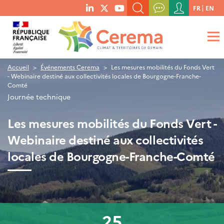
Menu
FR
EN
menu
du
RECHERCHER UN MOT-CLÉ, UNE PUBLICATION, ETC.
social
compte
links
de
QUE RECHERCHEZ-VOUS ?
OK
l'utilisateur
Accueil
Événements Cerema
Les mesures mobilités du Fonds Vert
- Webinaire destiné aux collectivités locales de Bourgogne-Franche-
Comté
Journée technique
Les mesures mobilités du Fonds Vert -
Webinaire destiné aux collectivités
locales de Bourgogne-Franche-Comté
25