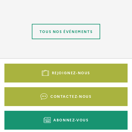
TOUS NOS ÉVÉNEMENTS
Pied
de
REJOIGNEZ-NOUS
page
-
Liens
CONTACTEZ-NOUS
d'actions
ABONNEZ-VOUS