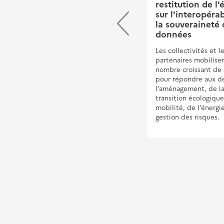
l'Observatoire national
restitution de l'
des Contrats de
sur l'interopérab
Performance
la souveraineté 
Energétique (ONCPE)
données
Favoriser le déploiement des
Les collectivités et l
Contrats de Performance
partenaires mobilise
Energétique publics&nbsp;
nombre croissant de
pour répondre aux dé
l’aménagement, de l
transition écologique
mobilité, de l’énergi
gestion des risques.