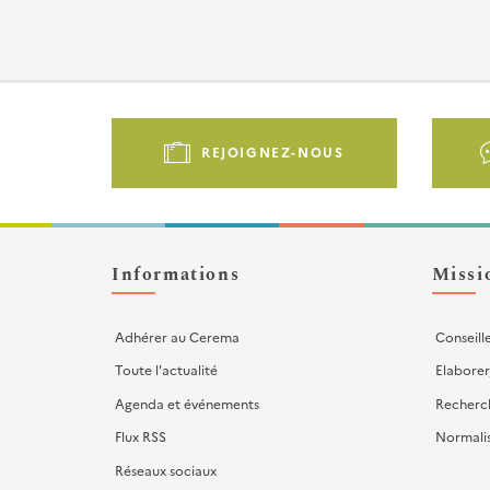
Pied
de
REJOIGNEZ-NOUS
page
-
Liens
d'actions
Informations
Missi
Adhérer au Cerema
Conseill
Toute l'actualité
Elaborer
Agenda et événements
Recherc
Flux RSS
Normali
Réseaux sociaux