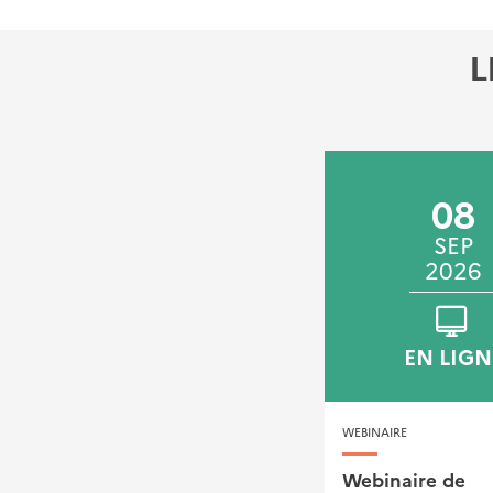
L
22
08
SEP
SEP
2026
2026
VILLEURBANNE
EN LIGN
JOURNÉE TECHNIQUE
WEBINAIRE
Rendez-vous annuel de
Webinaire de