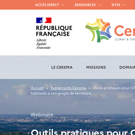
Menu
ACCÈS DIRECT
RESSOURCES
SITES
haut
gauche
LE CEREMA
MISSIONS
DOMAIN
Accueil
Événements Cerema
Outils pratiques pour CR
habitants à son projet de territoire
Webinaire
Outils pratiques pour 