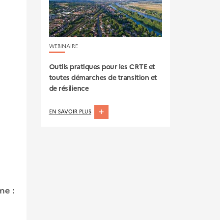
WEBINAIRE
Outils pratiques pour les CRTE et
toutes démarches de transition et
de résilience
ABOUT
EN SAVOIR PLUS
OUTILS
PRATIQUES
POUR
LES
CRTE
ET
me :
TOUTES
DÉMARCHES
DE