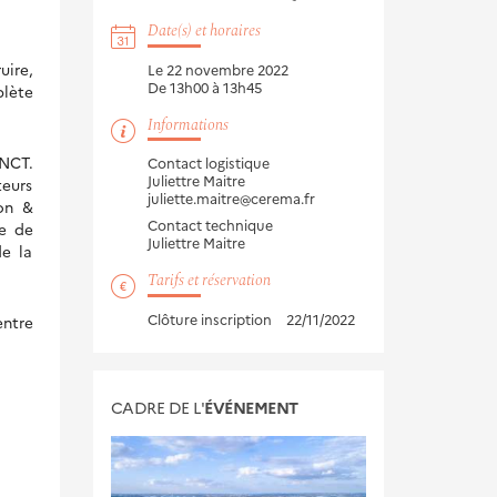
Date(s) et horaires
uire,
Le 22 novembre 2022
De 13h00 à 13h45
plète
Informations
ANCT.
Contact logistique
Juliettre Maitre
teurs
juliette.maitre@cerema.fr
ion &
Contact technique
le de
Juliettre Maitre
e la
Tarifs et réservation
Clôture inscription
22/11/2022
entre
CADRE DE L'
ÉVÉNEMENT