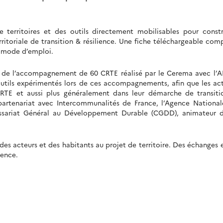
territoires et des outils directement mobilisables pour constr
rritoriale de transition & résilience. Une fiche téléchargeable com
r mode d’emploi.
ite de l’accompagnement de 60 CRTE réalisé par le Cerema avec l’
’outils expérimentés lors de ces accompagnements, afin que les ac
 CRTE et aussi plus généralement dans leur démarche de transit
n partenariat avec Intercommunalités de France, l’Agence Nationa
ssariat Général au Développement Durable (CGDD), animateur d
des acteurs et des habitants au projet de territoire. Des échanges 
ience.