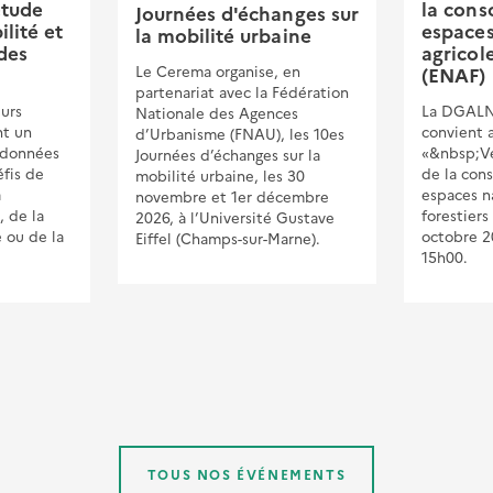
étude
la con
Journées d'échanges sur
ilité et
espaces
la mobilité urbaine
des
agricole
Le Cerema organise, en
(ENAF)
partenariat avec la Fédération
eurs
La DGALN
Nationale des Agences
nt un
convient 
d’Urbanisme (FNAU), les 10es
 données
«&nbsp;Ver
Journées d’échanges sur la
fis de
de la con
mobilité urbaine, les 30
a
espaces na
novembre et 1er décembre
, de la
forestiers
2026, à l’Université Gustave
e ou de la
octobre 2
Eiffel (Champs-sur-Marne).
15h00.
TOUS NOS ÉVÉNEMENTS