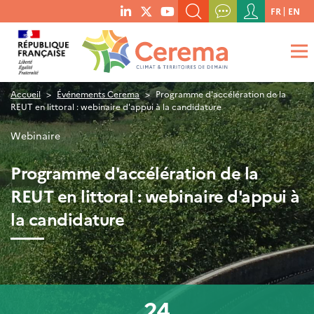
Menu
FR
EN
menu
du
RECHERCHER UN MOT-CLÉ, UNE PUBLICATION, ETC.
social
compte
links
de
QUE RECHERCHEZ-VOUS ?
OK
l'utilisateur
Accueil
Événements Cerema
Programme d'accélération de la
REUT en littoral : webinaire d'appui à la candidature
Webinaire
Programme d'accélération de la
REUT en littoral : webinaire d'appui à
la candidature
24