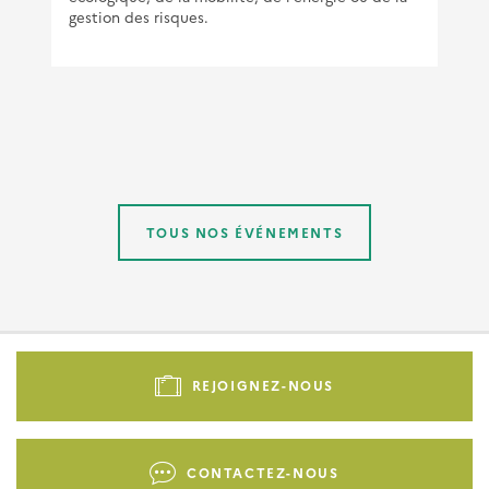
gestion des risques.
TOUS NOS ÉVÉNEMENTS
Pied
de
REJOIGNEZ-NOUS
page
-
Liens
CONTACTEZ-NOUS
d'actions