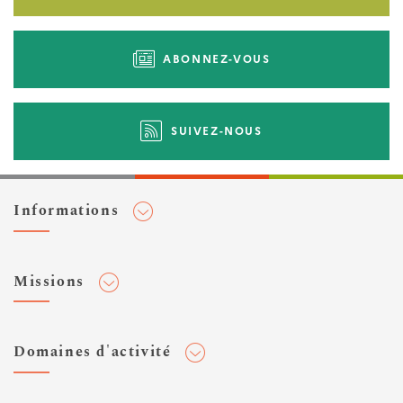
ABONNEZ-VOUS
SUIVEZ-NOUS
Informations
Adhérer au Cerema
Missions
Toute l'actualité
Agenda et événements
Conseiller & Concevoir
Domaines d'activité
Flux RSS
Elaborer, Diffuser & Animer
Réseaux sociaux
Rechercher & Innover