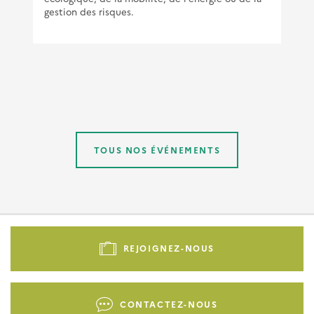
gestion des risques.
TOUS NOS ÉVÉNEMENTS
Pied
de
REJOIGNEZ-NOUS
page
-
Liens
CONTACTEZ-NOUS
d'actions