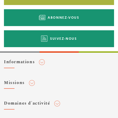
ABONNEZ-VOUS
SUIVEZ-NOUS
Informations
Adhérer au Cerema
Missions
Toute l'actualité
Agenda et événements
Conseiller & Concevoir
Domaines d'activité
Flux RSS
Elaborer, Diffuser & Animer
Réseaux sociaux
Rechercher & Innover