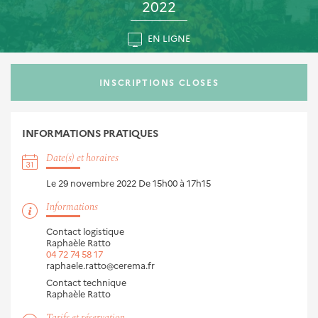
2022
EN LIGNE
INSCRIPTIONS CLOSES
INFORMATIONS
PRATIQUES
Date(s) et horaires
Le 29 novembre 2022
De 15h00 à 17h15
Informations
Contact logistique
Raphaèle Ratto
04 72 74 58 17
raphaele.ratto@cerema.fr
Contact technique
Raphaèle Ratto