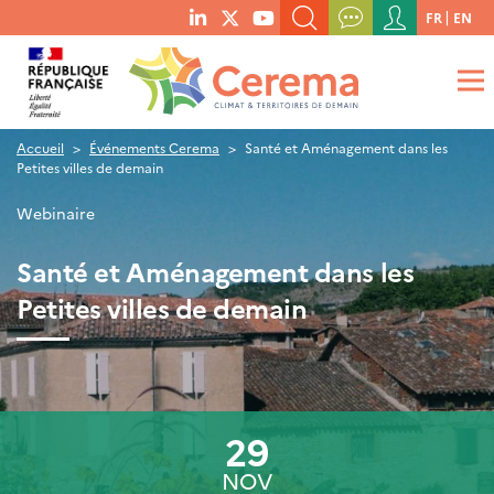
Menu
FR
EN
menu
du
RECHERCHER UN MOT-CLÉ, UNE PUBLICATION, ETC.
social
compte
links
de
QUE RECHERCHEZ-VOUS ?
OK
l'utilisateur
Accueil
Événements Cerema
Santé et Aménagement dans les
Petites villes de demain
Webinaire
Santé et Aménagement dans les
Petites villes de demain
29
NOV