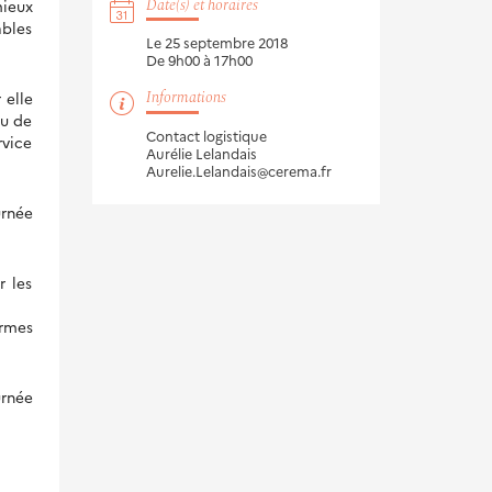
Date(s) et horaires
mieux
ables
Le 25 septembre 2018
De 9h00 à 17h00
Informations
 elle
au de
Contact logistique
rvice
Aurélie Lelandais
Aurelie.Lelandais@cerema.fr
urnée
r les
ormes
urnée