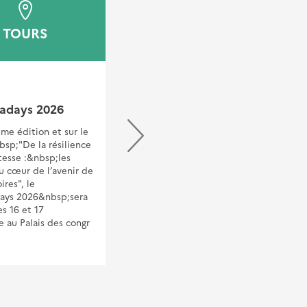
TOURS
TOURS
SALON
adays 2026
RNIT 2026
me édition et sur le
RNIT 2026 : Des territoires
sp;"De la résilience
adaptés au changement
tesse :&nbsp;les
climatiqueRencontres
u cœur de l’avenir de
Nationales de l'Ingénierie
ires", le
Territoriale, organisées par
ays 2026&nbsp;sera
l'AITF (Association des
es 16 et 17
Ingénieur.e.s territoriaux et
 au Palais des congr
Ingénieur.e.s en chef
territoriaux de
France)Longtemps centrées sur
l’at