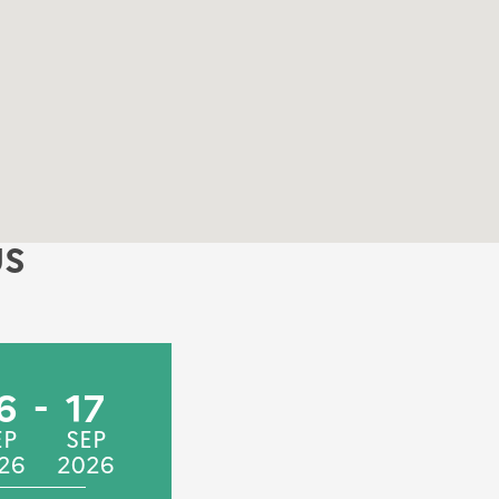
US
6
17
27
28
EP
SEP
MAI
MAI
26
2026
2026
2026