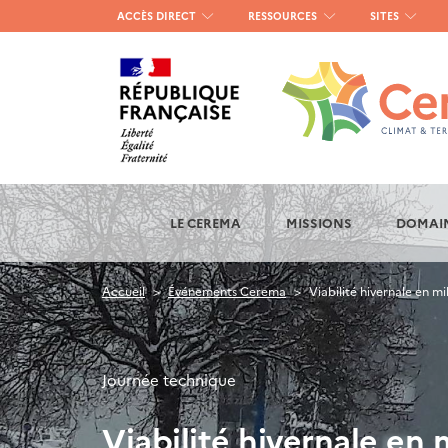
Menu
ACCÈS DIRECT
RESSOURCES
SITES
haut
gauche
LE CEREMA
MISSIONS
DOMAIN
Accueil
Événements Cerema
Viabilité hivernale en mi
Journée technique
Viabilité hivernale en 