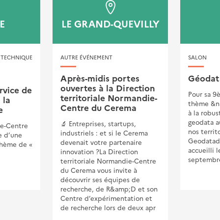
E
LE GRAND-QUEVILLY
CHNIQUE
AUTRE ÉVÉNEMENT
SALON
Après-midis portes
Géodat
ouvertes à la Direction
rvice de
Pour sa 9è
territoriale Normandie-
 la
thème &nb
Centre du Cerema
e
à la robus
geodata a
🔬 Entreprises, startups,
e-Centre
nos territo
industriels : et si le Cerema
e d’une
Geodatad
devenait votre partenaire
thème de «
accueilli l
innovation ?La Direction
septembre
territoriale Normandie-Centre
du Cerema vous invite à
découvrir ses équipes de
recherche, de R&amp;D et son
Centre d’expérimentation et
de recherche lors de deux apr