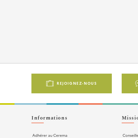
Pied
de
REJOIGNEZ-NOUS
page
-
Liens
d'actions
Informations
Missi
Adhérer au Cerema
Conseill