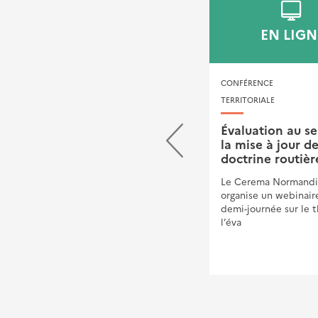
EN LIGNE
EN LIGN
CONFÉRENCE TECHNIQUE
CONFÉRENCE TE
TERRITORIALE
TERRITORIALE
Qualité de l'air intérieur
Évaluation au se
(QAI) et radon : des
la mise à jour de
enjeux de santé
doctrine routièr
publique dans un
Le Cerema Normandi
contexte de rénovation
organise un webinair
énergétique
demi-journée sur le 
l’éva
Saviez-vous que nous passons
près de 80 % de notre temps
dans des espaces clos ?