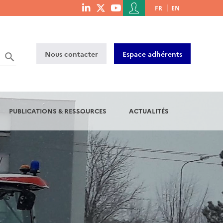
Menu
FR
EN
menu
du
social
compte
links
de
Nous contacter
Espace adhérents
l'utilisateur
PUBLICATIONS & RESSOURCES
ACTUALITÉS