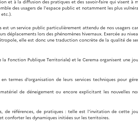
tion et à la diffusion des pratiques et des savoir-faire qui visent à 
mble des usagers de l'espace public et notamment les plus vulnér
 etc.).
es est un service public particulièrement attendu de nos usagers car
e leurs déplacements lors des phénomènes hivernaux. Exercée au nive
ropole, elle est donc une traduction concrète de la qualité de se
la Fonction Publique Territoriale) et le Cerema organisent une jo
s en termes d’organisation de leurs services techniques pour gére
e matériel de déneigement ou encore explicitant les nouvelles n
, de références, de pratiques : telle est l'invitation de cette jo
t conforter les dynamiques initiées sur les territoires.