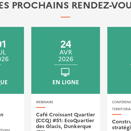
ES PROCHAINS RENDEZ-VO
01
24
UL
AVR
026
2026
UE
EN LIGNE
WEBINAIRE
CONFÉR
TERRITORIA
en
Café Croissant Quartier
(CCQ) #51: EcoQuartier
Constru
des Glacis, Dunkerque
stratég
ctions