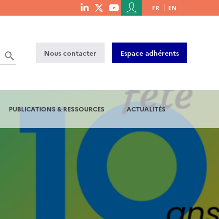
Menu
FR
EN
menu
du
social
compte
links
de
Nous contacter
Espace adhérents
l'utilisateur
PUBLICATIONS & RESSOURCES
ACTUALITÉS