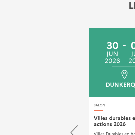
L
09
30
DÉC
JUN
J
2025
2026
2
AMIENS
DUNKERQ
CONFÉRENCE TECHNIQUE
SALON
TERRITORIALE
Villes durables 
actions 2026
Gérer son patrimoine
de buses métalliques :
Villes Durables en A