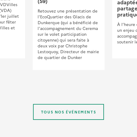
(59)
adaptée 
FVDVilles
partag
 (VDA)
Retouvez une présentation de
pratiqu
1er juillet
l'EcoQuartier des Glacis de
ur fêter
Dunkerque (qui a bénéficié de
À l’heure 
illes et
l'accompagnement du Cerema
un enjeu 
sur le volet participation
accompagn
citoyenne) qui sera faite à
soutenir l
deux voix par Christophe
Lestoquoy, Directeur de mairie
de quartier de Dunker
TOUS NOS ÉVÉNEMENTS