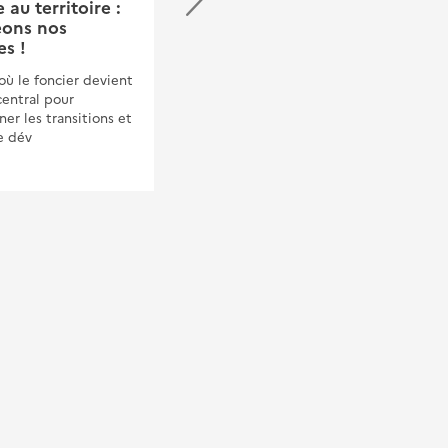
au territoire :
Territoires 2026 : Trop
eons nos
d'eau, pas assez d'eau
es !
Trop d'eau, pas assez d'eau :
où le foncier devient
des
central pour
diagnostics&nbsp;territoriaux
er les transitions et
sur les risques naturels à la
e dév
résilience des
territoires&nbsp;