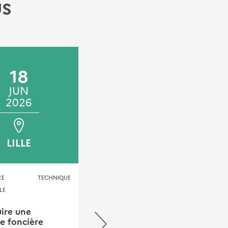
US
18
04
15
JUN
OCT
DÉC
2026
2026
2026
LILLE
EN LIGNE
ENCE TECHNIQUE
CONFÉRENCE TECHNIQUE
LE
TERRITORIALE
JOURNÉE TECHNIQUE
ire une
ie foncière
Journées Risques &