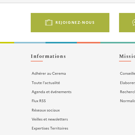
Pied
de
REJOIGNEZ-NOUS
page
-
Liens
d'actions
Informations
Missi
Adhérer au Cerema
Conseill
Toute l'actualité
Elaborer
Agenda et événements
Recherc
Flux RSS
Normali
Réseaux sociaux
Veilles et newsletters
Expertises Territoires