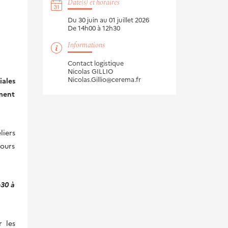
Date(s) et horaires
Du 30 juin au 01 juillet 2026
De 14h00 à 12h30
Informations
Contact logistique
Nicolas GILLIO
Nicolas.Gillio@cerema.fr
iales
ment
liers
ours
h30 à
r les