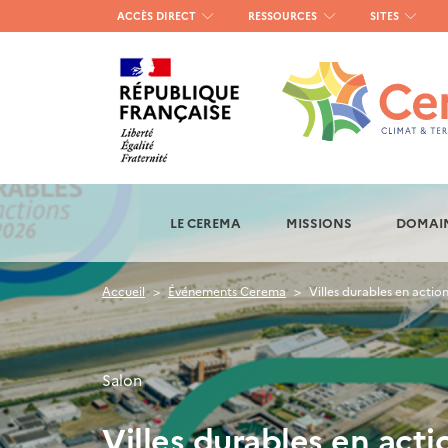
Menu
ACCÈS DIRECT
RESSOURCES
SITES
haut
gauche
LE CEREMA
MISSIONS
DOMAIN
Accueil
Événements Cerema
Villes durables en actio
Salon
Villes durables en act