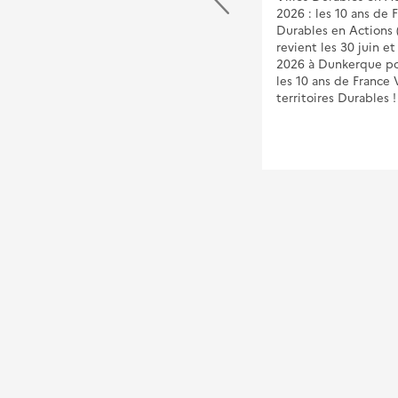
quels enjeux et quelles
2026 : les 10 ans de 
solutions ?
Durables en Actions
revient les 30 juin et 
Utilisées massivement dans les
2026 à Dunkerque po
années 70 et 80, pour leur
les 10 ans de France V
moindre coût, pour le
territoires Durables !
rétablissement de passages
hydrauliques et de petites
voies (piétonnes, agricoles), et
conçues pour une