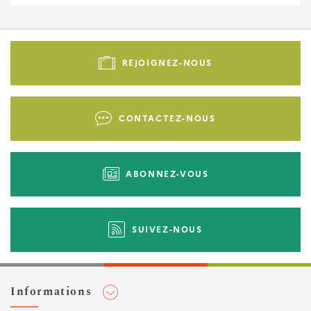
Pied
de
REJOIGNEZ-NOUS
page
-
Liens
CONTACTEZ-NOUS
d'actions
ABONNEZ-VOUS
SUIVEZ-NOUS
Informations