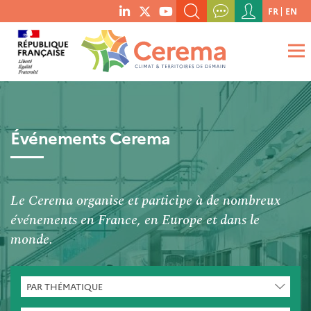
Menu
FR
EN
menu
du
RECHERCHER UN MOT-CLÉ, UNE PUBLICATION, ETC.
social
compte
links
de
QUE RECHERCHEZ-VOUS ?
OK
l'utilisateur
Événements Cerema
Le Cerema organise et participe à de nombreux
événements en France, en Europe et dans le
monde.
CHERCHER
PAR THÉMATIQUE
PAR
THÉMATIQUE