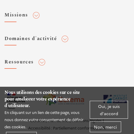
Adhérer au Cerema
Missions
Toute l'actualité
Agenda et événements
Conseiller & Concevoir
Domaines d'activité
Flux RSS
Elaborer, Diffuser & Animer
Réseaux sociaux
Rechercher & Innover
Aménagement et stratégies territoriales
Veilles et newsletters
Ressources
Normalisation
Bâtiment
Expertises Territoires
Mobilités
Plateforme de données ouvertes
Editions
Infrastructures de transport
Espace presse
Rapports d'étude
Nous utilisons des cookies sur ce site
Environnement et risques
pour améliorer votre expérience
Publications HAL
d'utilisateur.
Mer et littoral
Oui, je suis
Documentation routière (DTRF)
En cliquant sur un lien de cette page, vous
d'accord
Logiciels & apps
nous donnez votre consentement de définir
Cerema
Plan du site
Mentions légales
Non, merci
des cookies.
Accessibilité : Partiellement conforme
CGI
Sites web