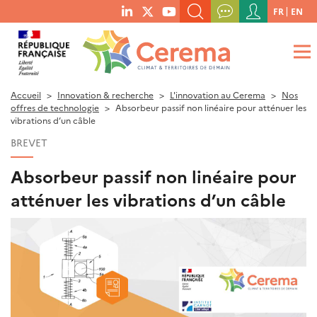
Menu
FR
EN
menu
du
RECHERCHER UN MOT-CLÉ, UNE PUBLICATION, ETC.
social
compte
links
de
QUE RECHERCHEZ-VOUS ?
OK
l'utilisateur
Accueil
Innovation & recherche
L'innovation au Cerema
Nos
offres de technologie
Absorbeur passif non linéaire pour atténuer les
vibrations d’un câble
BREVET
Absorbeur passif non linéaire pour
atténuer les vibrations d’un câble