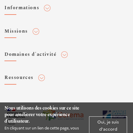
Informations
Adhérer au Cerema
Missions
Toute l'actualité
Agenda et événements
Conseiller & Concevoir
Domaines d'activité
Flux RSS
Elaborer, Diffuser & Animer
Réseaux sociaux
Rechercher & Innover
Aménagement et stratégies territoriales
Veilles et newsletters
Ressources
Normalisation
Bâtiment
Expertises Territoires
Mobilités
Plateforme de données ouvertes
Editions
Infrastructures de transport
Espace presse
Rapports d'étude
Nous utilisons des cookies sur ce site
Environnement et risques
pour améliorer votre expérience
Publications HAL
d'utilisateur.
Mer et littoral
Oui, je suis
Documentation routière (DTRF)
En cliquant sur un lien de cette page, vous
d'accord