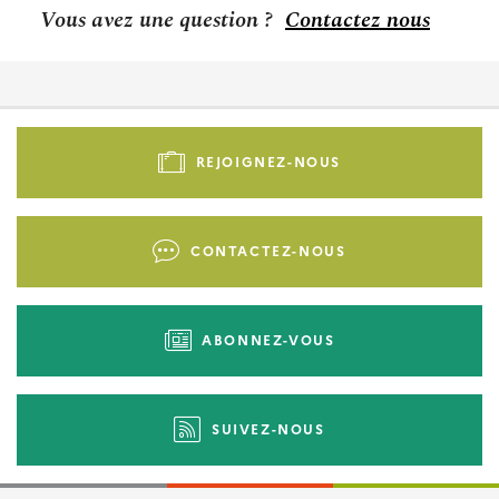
Vous avez une question ?
Contactez nous
Pied
de
REJOIGNEZ-NOUS
page
-
Liens
CONTACTEZ-NOUS
d'actions
ABONNEZ-VOUS
SUIVEZ-NOUS