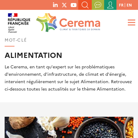
Menu
FR
EN
menu
du
RECHERCHER UN MOT-CLÉ, UNE PUBLICATION, ETC.
social
compte
links
de
QUE RECHERCHEZ-VOUS ?
OK
l'utilisateur
MOT-CLÉ
ALIMENTATION
Le Cerema, en tant qu'expert sur les problématiques
d'environnement, d'infrastructure, de climat et d'énergie,
intervient régulièrement sur le sujet Alimentation. Retrouvez
ci-dessous toutes les actualités sur le thème Alimentation.