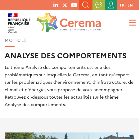
Menu
FR
EN
menu
du
RECHERCHER UN MOT-CLÉ, UNE PUBLICATION, ETC.
social
compte
links
de
QUE RECHERCHEZ-VOUS ?
OK
l'utilisateur
MOT-CLÉ
ANALYSE DES COMPORTEMENTS
Le thème Analyse des comportements est une des
problématiques sur lesquelles le Cerema, en tant qu'expert
sur les problématiques d'environnement, d'infrastructure, de
climat et d'énergie, vous propose de vous accompagner.
Retrouvez ci-dessous toutes les actualités sur le thème
Analyse des comportements.