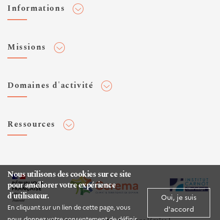
Informations
Adhérer au Cerema
Missions
Toute l'actualité
Agenda et événements
Conseiller & Concevoir
Domaines d'activité
Flux RSS
Elaborer, Diffuser & Animer
Réseaux sociaux
Rechercher & Innover
Aménagement et stratégies territoriales
Veilles et newsletters
Ressources
Normalisation
Bâtiment
Expertises Territoires
Mobilités
Plateforme de données ouvertes
Editions
Infrastructures de transport
Espace presse
Rapports d'étude
Nous utilisons des cookies sur ce site
Environnement et risques
pour améliorer votre expérience
Publications HAL
d'utilisateur.
Mer et littoral
Oui, je suis
Documentation routière (DTRF)
En cliquant sur un lien de cette page, vous
d'accord
Logiciels & apps
nous donnez votre consentement de définir