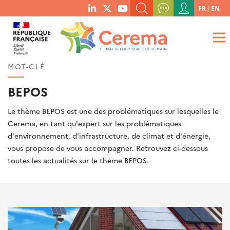
Menu
FR
EN
menu
du
RECHERCHER UN MOT-CLÉ, UNE PUBLICATION, ETC.
social
compte
links
de
QUE RECHERCHEZ-VOUS ?
OK
l'utilisateur
MOT-CLÉ
BEPOS
Le thème BEPOS est une des problématiques sur lesquelles le
Cerema, en tant qu'expert sur les problématiques
d'environnement, d'infrastructure, de climat et d'énergie,
vous propose de vous accompagner. Retrouvez ci-dessous
toutes les actualités sur le thème BEPOS.