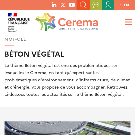
Menu
FR
EN
menu
du
RECHERCHER UN MOT-CLÉ, UNE PUBLICATION, ETC.
social
compte
links
de
QUE RECHERCHEZ-VOUS ?
OK
l'utilisateur
MOT-CLÉ
BÉTON VÉGÉTAL
Le thème Béton végétal est une des problématiques sur
lesquelles le Cerema, en tant qu'expert sur les
problématiques d'environnement, d'infrastructure, de climat
et d'énergie, vous propose de vous accompagner. Retrouvez
ci-dessous toutes les actualités sur le thème Béton végétal.