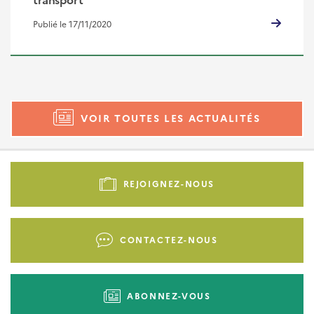
Publié le 17/11/2020
VOIR TOUTES LES ACTUALITÉS
Pied
de
REJOIGNEZ-NOUS
page
-
Liens
CONTACTEZ-NOUS
d'actions
ABONNEZ-VOUS