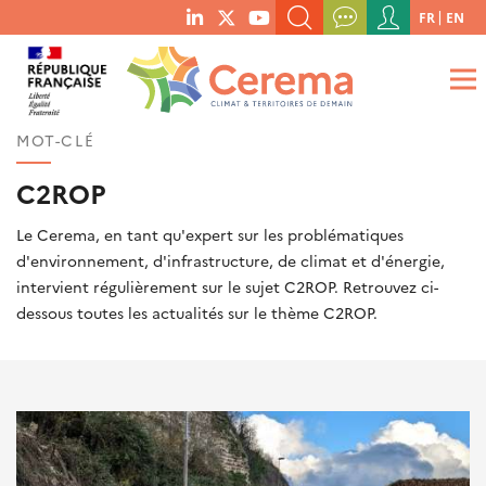
Menu
FR
EN
menu
du
RECHERCHER UN MOT-CLÉ, UNE PUBLICATION, ETC.
social
compte
links
de
QUE RECHERCHEZ-VOUS ?
OK
l'utilisateur
MOT-CLÉ
C2ROP
Le Cerema, en tant qu'expert sur les problématiques
d'environnement, d'infrastructure, de climat et d'énergie,
intervient régulièrement sur le sujet C2ROP. Retrouvez ci-
dessous toutes les actualités sur le thème C2ROP.