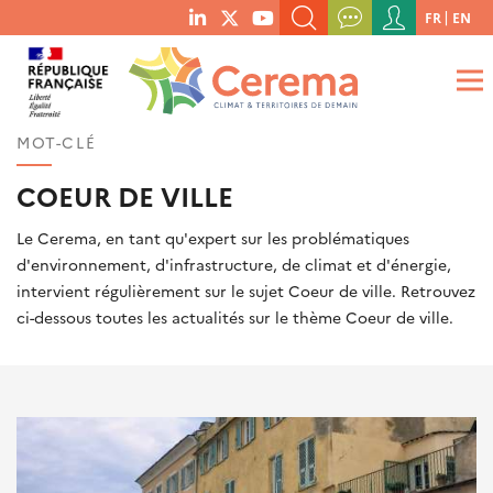
Menu
FR
EN
menu
du
RECHERCHER UN MOT-CLÉ, UNE PUBLICATION, ETC.
social
compte
links
de
QUE RECHERCHEZ-VOUS ?
OK
l'utilisateur
MOT-CLÉ
COEUR DE VILLE
Le Cerema, en tant qu'expert sur les problématiques
d'environnement, d'infrastructure, de climat et d'énergie,
intervient régulièrement sur le sujet Coeur de ville. Retrouvez
ci-dessous toutes les actualités sur le thème Coeur de ville.