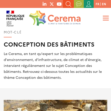
Menu
FR
EN
menu
du
RECHERCHER UN MOT-CLÉ, UNE PUBLICATION, ETC.
social
compte
links
de
QUE RECHERCHEZ-VOUS ?
OK
l'utilisateur
MOT-CLÉ
CONCEPTION DES BÂTIMENTS
Le Cerema, en tant qu'expert sur les problématiques
d'environnement, d'infrastructure, de climat et d'énergie,
intervient régulièrement sur le sujet Conception des
bâtiments. Retrouvez ci-dessous toutes les actualités sur le
thème Conception des bâtiments.