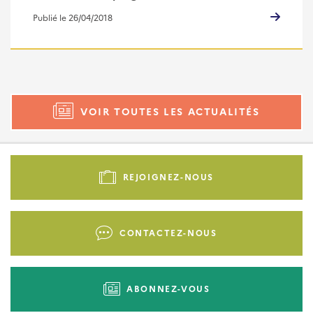
Publié le 26/04/2018
VOIR TOUTES LES ACTUALITÉS
Pied
de
REJOIGNEZ-NOUS
page
-
Liens
CONTACTEZ-NOUS
d'actions
ABONNEZ-VOUS