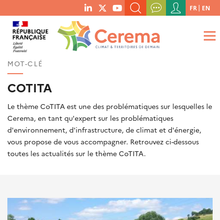
Menu
FR
EN
menu
du
RECHERCHER UN MOT-CLÉ, UNE PUBLICATION, ETC.
social
compte
links
de
QUE RECHERCHEZ-VOUS ?
OK
l'utilisateur
MOT-CLÉ
COTITA
Le thème CoTITA est une des problématiques sur lesquelles le
Cerema, en tant qu'expert sur les problématiques
d'environnement, d'infrastructure, de climat et d'énergie,
vous propose de vous accompagner. Retrouvez ci-dessous
toutes les actualités sur le thème CoTITA.