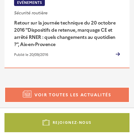
EVÉNEMENTS
Sécurité routière
Retour sur la journée technique du 20 octobre
2016 "Dispositifs de retenue, marquage CE et
arrêté RNER : quels changements au quotidien
?", Aix-en-Provence
Publié le 20/09/2016
VOIR TOUTES LES ACTUALITÉS
Pied
de
REJOIGNEZ-NOUS
page