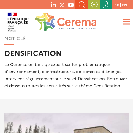
Menu
FR
EN
menu
du
RECHERCHER UN MOT-CLÉ, UNE PUBLICATION, ETC.
social
compte
links
de
QUE RECHERCHEZ-VOUS ?
OK
l'utilisateur
MOT-CLÉ
DENSIFICATION
Le Cerema, en tant qu'expert sur les problématiques
d'environnement, d'infrastructure, de climat et d'énergie,
intervient régulièrement sur le sujet Densification. Retrouvez
ci-dessous toutes les actualités sur le thème Densification.