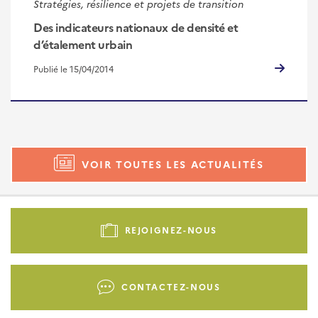
Stratégies, résilience et projets de transition
Des indicateurs nationaux de densité et
d’étalement urbain
Publié le 15/04/2014
VOIR TOUTES LES ACTUALITÉS
Pied
de
REJOIGNEZ-NOUS
page
-
Liens
CONTACTEZ-NOUS
d'actions