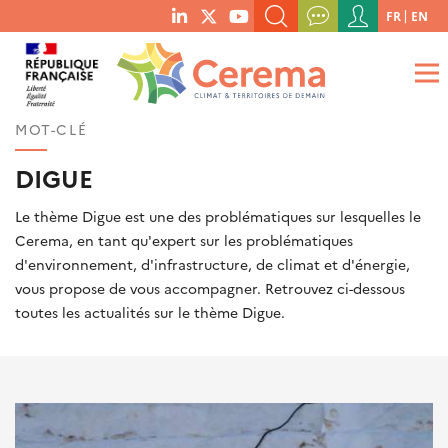
Menu
FR
EN
menu
du
RECHERCHER UN MOT-CLÉ, UNE PUBLICATION, ETC.
social
compte
links
de
QUE RECHERCHEZ-VOUS ?
OK
l'utilisateur
MOT-CLÉ
DIGUE
Le thème Digue est une des problématiques sur lesquelles le
Cerema, en tant qu'expert sur les problématiques
d'environnement, d'infrastructure, de climat et d'énergie,
vous propose de vous accompagner. Retrouvez ci-dessous
toutes les actualités sur le thème Digue.