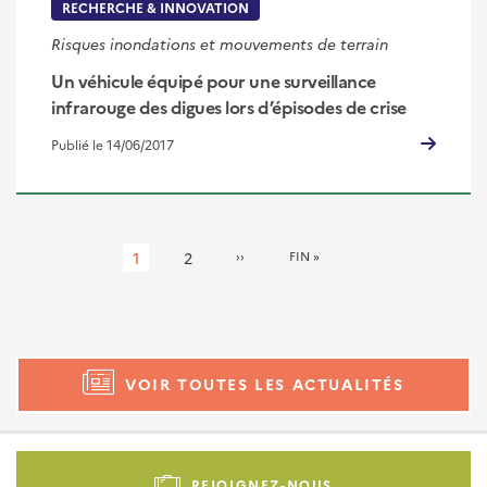
RECHERCHE & INNOVATION
Risques inondations et mouvements de terrain
Un véhicule équipé pour une surveillance
infrarouge des digues lors d’épisodes de crise
Publié le 14/06/2017
Pagination
Page
1
Page
2
PAGE
››
DERNIÈRE
FIN »
SUIVANTE
PAGE
courante
VOIR TOUTES LES ACTUALITÉS
Pied
de
REJOIGNEZ-NOUS