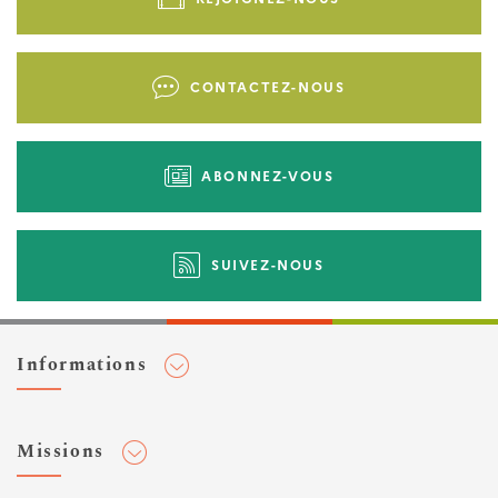
page
-
Liens
CONTACTEZ-NOUS
d'actions
ABONNEZ-VOUS
SUIVEZ-NOUS
Informations
Adhérer au Cerema
Missions
Toute l'actualité