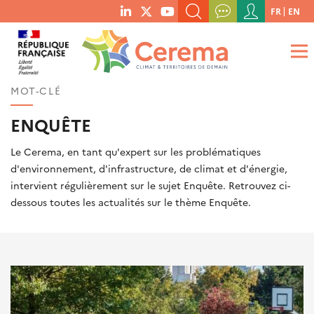
Menu
FR
EN
menu
du
RECHERCHER UN MOT-CLÉ, UNE PUBLICATION, ETC.
social
compte
links
de
QUE RECHERCHEZ-VOUS ?
OK
l'utilisateur
MOT-CLÉ
ENQUÊTE
Le Cerema, en tant qu'expert sur les problématiques
d'environnement, d'infrastructure, de climat et d'énergie,
intervient régulièrement sur le sujet Enquête. Retrouvez ci-
dessous toutes les actualités sur le thème Enquête.