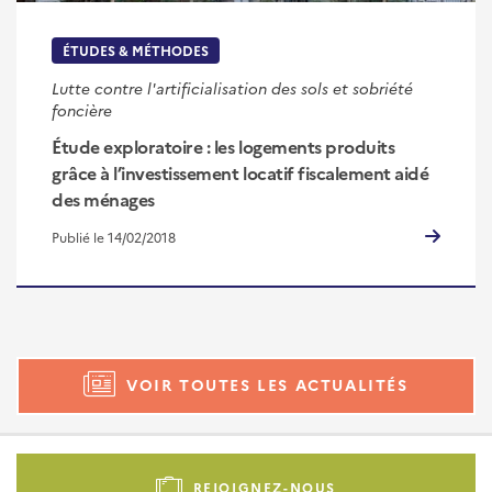
ÉTUDES & MÉTHODES
Lutte contre l'artificialisation des sols et sobriété
foncière
Étude exploratoire : les logements produits
grâce à l’investissement locatif fiscalement aidé
des ménages
Publié le 14/02/2018
VOIR TOUTES LES ACTUALITÉS
Pied
de
REJOIGNEZ-NOUS