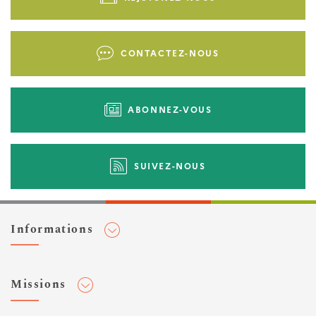
page
-
Liens
CONTACTEZ-NOUS
d'actions
ABONNEZ-VOUS
SUIVEZ-NOUS
Informations
Adhérer au Cerema
Missions
Toute l'actualité