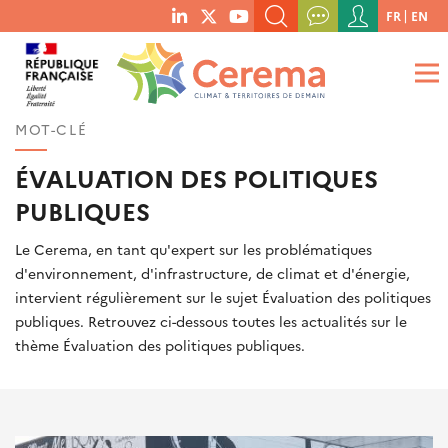
Menu
FR
EN
menu
du
RECHERCHER UN MOT-CLÉ, UNE PUBLICATION, ETC.
social
compte
links
de
QUE RECHERCHEZ-VOUS ?
OK
l'utilisateur
MOT-CLÉ
ÉVALUATION DES POLITIQUES
PUBLIQUES
Le Cerema, en tant qu'expert sur les problématiques
d'environnement, d'infrastructure, de climat et d'énergie,
intervient régulièrement sur le sujet Évaluation des politiques
publiques. Retrouvez ci-dessous toutes les actualités sur le
thème Évaluation des politiques publiques.