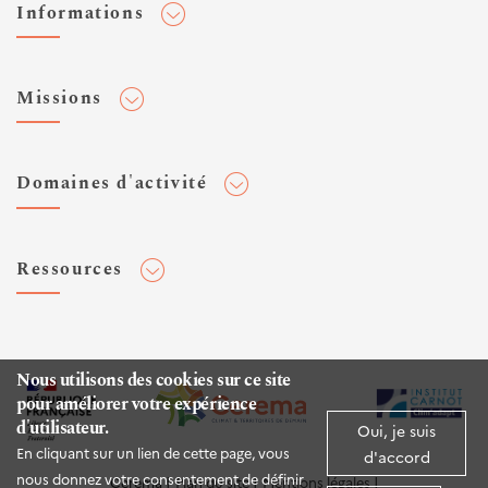
Informations
Adhérer au Cerema
Missions
Toute l'actualité
Agenda et événements
Conseiller & Concevoir
Domaines d'activité
Flux RSS
Elaborer, Diffuser & Animer
Réseaux sociaux
Rechercher & Innover
Aménagement et stratégies territoriales
Veilles et newsletters
Ressources
Normalisation
Bâtiment
Expertises Territoires
Mobilités
Plateforme de données ouvertes
Editions
Infrastructures de transport
Espace presse
Rapports d'étude
Nous utilisons des cookies sur ce site
Environnement et risques
pour améliorer votre expérience
Publications HAL
d'utilisateur.
Mer et littoral
Oui, je suis
Documentation routière (DTRF)
En cliquant sur un lien de cette page, vous
d'accord
Logiciels & apps
nous donnez votre consentement de définir
Cerema
Plan du site
Mentions légales