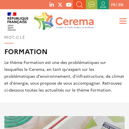
Menu
FR
EN
menu
du
RECHERCHER UN MOT-CLÉ, UNE PUBLICATION, ETC.
social
compte
links
de
QUE RECHERCHEZ-VOUS ?
OK
l'utilisateur
MOT-CLÉ
FORMATION
Le thème Formation est une des problématiques sur
lesquelles le Cerema, en tant qu'expert sur les
problématiques d'environnement, d'infrastructure, de climat
et d'énergie, vous propose de vous accompagner. Retrouvez
ci-dessous toutes les actualités sur le thème Formation.