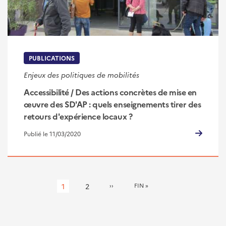
PUBLICATIONS
Enjeux des politiques de mobilités
Accessibilité / Des actions concrètes de mise en
œuvre des SD'AP : quels enseignements tirer des
retours d'expérience locaux ?
Publié le 11/03/2020
Pagination
Page
1
Page
2
PAGE
››
DERNIÈRE
FIN »
SUIVANTE
PAGE
courante