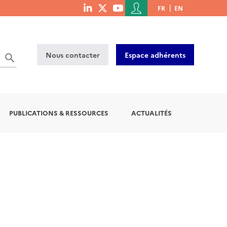
Menu
FR
EN
menu
du
social
compte
links
de
Nous contacter
Espace adhérents
l'utilisateur
PUBLICATIONS & RESSOURCES
ACTUALITÉS