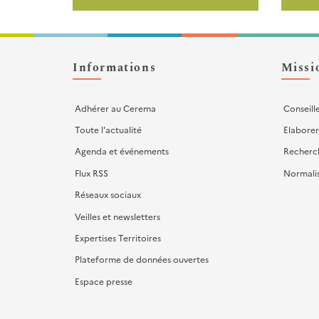
page
-
Liens
d'actions
Informations
Missi
Adhérer au Cerema
Conseill
Toute l'actualité
Elaborer
Agenda et événements
Recherc
Flux RSS
Normali
Réseaux sociaux
Veilles et newsletters
Expertises Territoires
Plateforme de données ouvertes
Espace presse