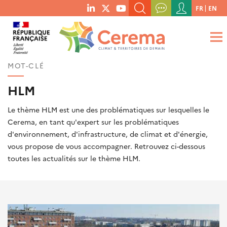
Menu
FR
EN
menu
du
RECHERCHER UN MOT-CLÉ, UNE PUBLICATION, ETC.
social
compte
links
de
QUE RECHERCHEZ-VOUS ?
OK
l'utilisateur
MOT-CLÉ
HLM
Le thème HLM est une des problématiques sur lesquelles le
Cerema, en tant qu'expert sur les problématiques
d'environnement, d'infrastructure, de climat et d'énergie,
vous propose de vous accompagner. Retrouvez ci-dessous
toutes les actualités sur le thème HLM.