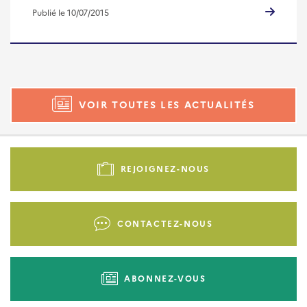
Publié le 10/07/2015
VOIR TOUTES LES ACTUALITÉS
Pied
de
REJOIGNEZ-NOUS
page
-
Liens
CONTACTEZ-NOUS
d'actions
ABONNEZ-VOUS