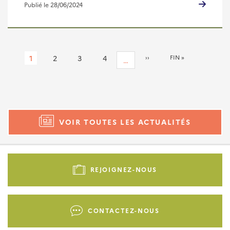
Publié le 28/06/2024
Pagination
Page
1
Page
2
Page
3
Page
4
PAGE
››
DERNIÈRE
FIN »
…
SUIVANTE
PAGE
courante
VOIR TOUTES LES ACTUALITÉS
Pied
de
REJOIGNEZ-NOUS
page
-
Liens
CONTACTEZ-NOUS
d'actions