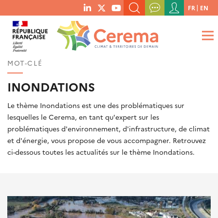
Menu
FR
EN
menu
du
RECHERCHER UN MOT-CLÉ, UNE PUBLICATION, ETC.
social
compte
links
de
QUE RECHERCHEZ-VOUS ?
OK
l'utilisateur
MOT-CLÉ
INONDATIONS
Le thème Inondations est une des problématiques sur
lesquelles le Cerema, en tant qu'expert sur les
problématiques d'environnement, d'infrastructure, de climat
et d'énergie, vous propose de vous accompagner. Retrouvez
ci-dessous toutes les actualités sur le thème Inondations.