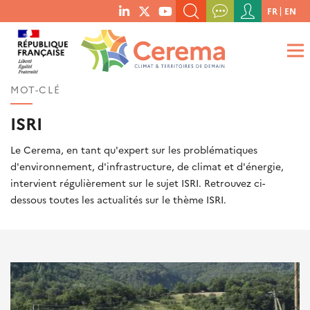
Menu
FR
EN
menu
du
RECHERCHER UN MOT-CLÉ, UNE PUBLICATION, ETC.
social
compte
links
de
QUE RECHERCHEZ-VOUS ?
OK
l'utilisateur
MOT-CLÉ
ISRI
Le Cerema, en tant qu'expert sur les problématiques
d'environnement, d'infrastructure, de climat et d'énergie,
intervient régulièrement sur le sujet ISRI. Retrouvez ci-
dessous toutes les actualités sur le thème ISRI.