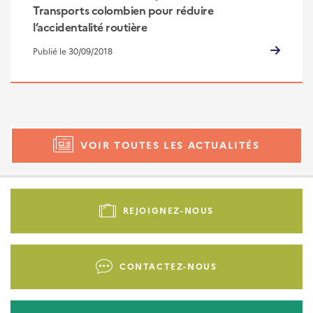
Transports colombien pour réduire
l’accidentalité routière
Publié le 30/09/2018
VOIR TOUTES LES ACTUALITÉS
Pied
de
REJOIGNEZ-NOUS
page
-
Liens
CONTACTEZ-NOUS
d'actions