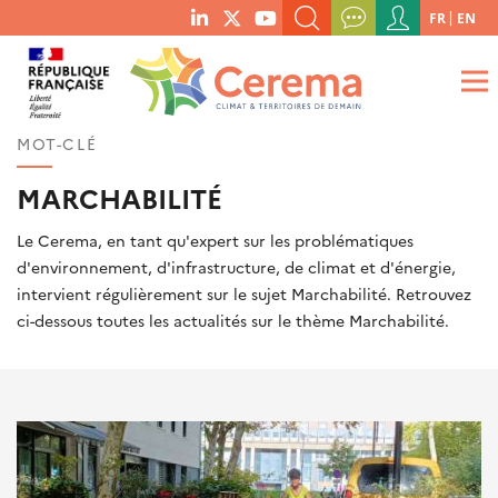
Menu
FR
EN
menu
du
RECHERCHER UN MOT-CLÉ, UNE PUBLICATION, ETC.
social
compte
links
de
QUE RECHERCHEZ-VOUS ?
OK
l'utilisateur
MOT-CLÉ
MARCHABILITÉ
Le Cerema, en tant qu'expert sur les problématiques
d'environnement, d'infrastructure, de climat et d'énergie,
intervient régulièrement sur le sujet Marchabilité. Retrouvez
ci-dessous toutes les actualités sur le thème Marchabilité.