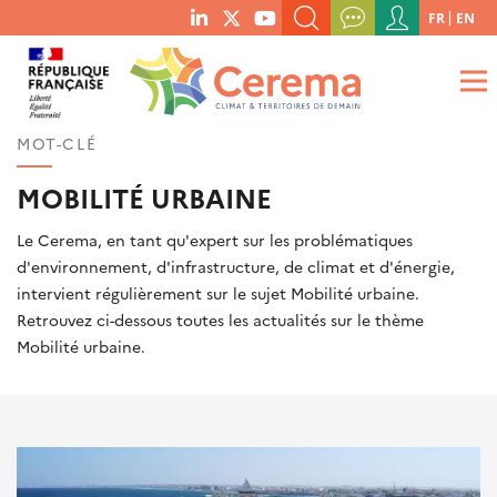
Menu
FR
EN
menu
du
RECHERCHER UN MOT-CLÉ, UNE PUBLICATION, ETC.
social
compte
links
de
QUE RECHERCHEZ-VOUS ?
OK
l'utilisateur
MOT-CLÉ
MOBILITÉ URBAINE
Le Cerema, en tant qu'expert sur les problématiques
d'environnement, d'infrastructure, de climat et d'énergie,
intervient régulièrement sur le sujet Mobilité urbaine.
Retrouvez ci-dessous toutes les actualités sur le thème
Mobilité urbaine.