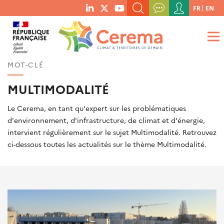
Menu
FR
EN
menu
du
RECHERCHER UN MOT-CLÉ, UNE PUBLICATION, ETC.
social
compte
links
de
QUE RECHERCHEZ-VOUS ?
OK
l'utilisateur
MOT-CLÉ
MULTIMODALITÉ
Le Cerema, en tant qu'expert sur les problématiques
d'environnement, d'infrastructure, de climat et d'énergie,
intervient régulièrement sur le sujet Multimodalité. Retrouvez
ci-dessous toutes les actualités sur le thème Multimodalité.