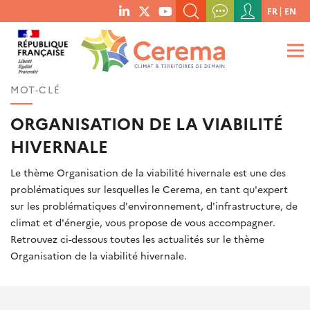
Menu
FR
EN
menu
du
RECHERCHER UN MOT-CLÉ, UNE PUBLICATION, ETC.
social
compte
links
de
QUE RECHERCHEZ-VOUS ?
OK
l'utilisateur
MOT-CLÉ
ORGANISATION DE LA VIABILITÉ
HIVERNALE
Le thème Organisation de la viabilité hivernale est une des
problématiques sur lesquelles le Cerema, en tant qu'expert
sur les problématiques d'environnement, d'infrastructure, de
climat et d'énergie, vous propose de vous accompagner.
Retrouvez ci-dessous toutes les actualités sur le thème
Organisation de la viabilité hivernale.