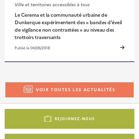
Ville et territoires accessibles à tous
Le Cerema et la communauté urbaine de
Dunkerque expérimentent des « bandes d'éveil
de vigilance non contrastées » au niveau des
trottoirs traversants
Publié le 04/06/2018
VOIR TOUTES LES ACTUALITÉS
Pied
de
REJOIGNEZ-NOUS
page
-
Liens