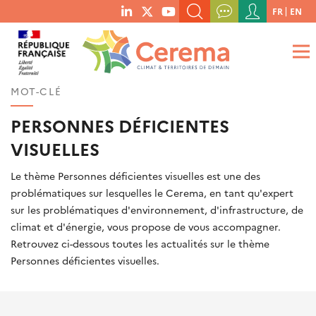
Menu
FR
EN
menu
du
RECHERCHER UN MOT-CLÉ, UNE PUBLICATION, ETC.
social
compte
links
de
QUE RECHERCHEZ-VOUS ?
OK
l'utilisateur
MOT-CLÉ
PERSONNES DÉFICIENTES
VISUELLES
Le thème Personnes déficientes visuelles est une des
problématiques sur lesquelles le Cerema, en tant qu'expert
sur les problématiques d'environnement, d'infrastructure, de
climat et d'énergie, vous propose de vous accompagner.
Retrouvez ci-dessous toutes les actualités sur le thème
Personnes déficientes visuelles.