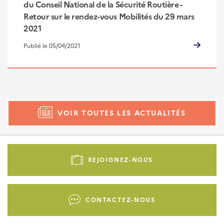
du Conseil National de la Sécurité Routière -
Retour sur le rendez-vous Mobilités du 29 mars
2021
Publié le 05/04/2021
VOIR TOUTES LES ACTUALITÉS
Pied
de
REJOIGNEZ-NOUS
page
-
Liens
CONTACTEZ-NOUS
d'actions