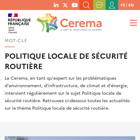
Menu
FR
EN
menu
du
RECHERCHER UN MOT-CLÉ, UNE PUBLICATION, ETC.
social
compte
links
de
QUE RECHERCHEZ-VOUS ?
OK
l'utilisateur
MOT-CLÉ
POLITIQUE LOCALE DE SÉCURITÉ
ROUTIÈRE
Le Cerema, en tant qu'expert sur les problématiques
d'environnement, d'infrastructure, de climat et d'énergie,
intervient régulièrement sur le sujet Politique locale de
sécurité routière. Retrouvez ci-dessous toutes les actualités
sur le thème Politique locale de sécurité routière.