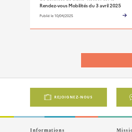
Rendez-vous Mobilités du 3 avril 2025
Publié le 10/04/2025
Pied
de
REJOIGNEZ-NOUS
page
-
Liens
d'actions
Informations
Missi