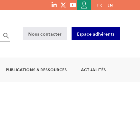
Menu
FR
EN
menu
du
social
compte
links
de
Nous contacter
Espace adhérents
l'utilisateur
PUBLICATIONS & RESSOURCES
ACTUALITÉS