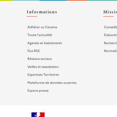
Liens
d'actions
Informations
Missi
Adhérer au Cerema
Conseill
Toute l'actualité
Elaborer
Agenda et événements
Recherc
Flux RSS
Normali
Réseaux sociaux
Veilles et newsletters
Expertises Territoires
Plateforme de données ouvertes
Espace presse