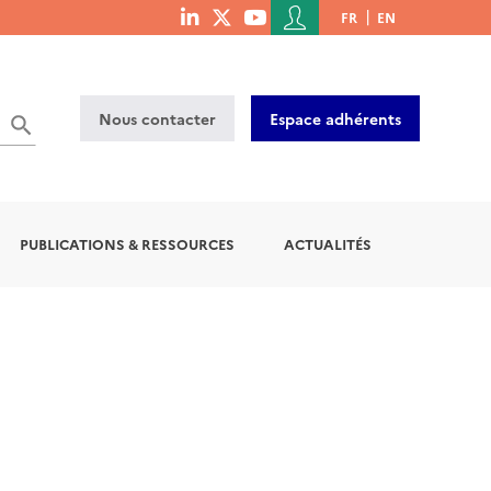
Menu
FR
EN
menu
du
social
compte
links
de
Nous contacter
Espace adhérents
l'utilisateur
PUBLICATIONS & RESSOURCES
ACTUALITÉS