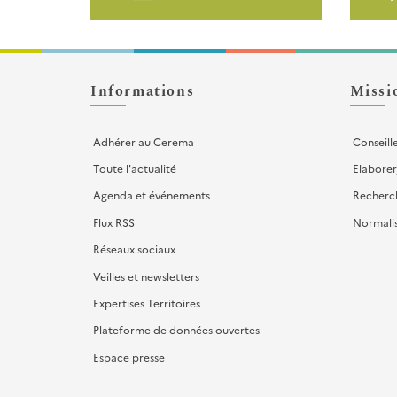
page
-
Liens
d'actions
Informations
Missi
Adhérer au Cerema
Conseill
Toute l'actualité
Elaborer
Agenda et événements
Recherc
Flux RSS
Normali
Réseaux sociaux
Veilles et newsletters
Expertises Territoires
Plateforme de données ouvertes
Espace presse