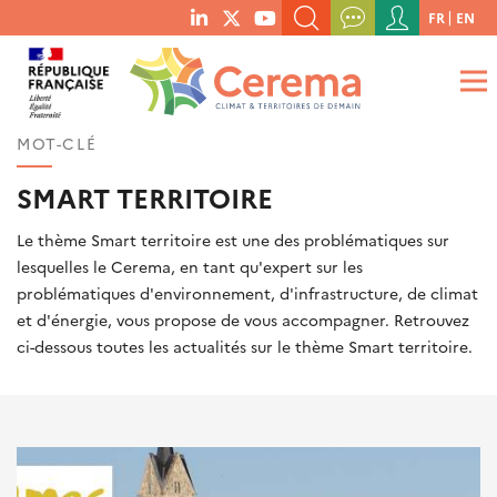
Menu
FR
EN
menu
du
RECHERCHER UN MOT-CLÉ, UNE PUBLICATION, ETC.
social
compte
links
de
QUE RECHERCHEZ-VOUS ?
OK
l'utilisateur
MOT-CLÉ
SMART TERRITOIRE
Le thème Smart territoire est une des problématiques sur
lesquelles le Cerema, en tant qu'expert sur les
problématiques d'environnement, d'infrastructure, de climat
et d'énergie, vous propose de vous accompagner. Retrouvez
ci-dessous toutes les actualités sur le thème Smart territoire.