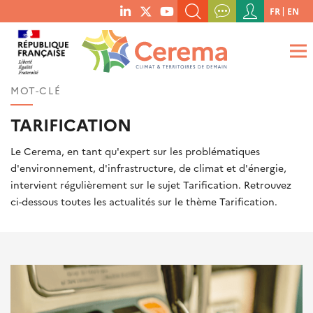
Menu
FR
EN
menu
du
RECHERCHER UN MOT-CLÉ, UNE PUBLICATION, ETC.
social
compte
links
de
QUE RECHERCHEZ-VOUS ?
OK
l'utilisateur
MOT-CLÉ
TARIFICATION
Le Cerema, en tant qu'expert sur les problématiques
d'environnement, d'infrastructure, de climat et d'énergie,
intervient régulièrement sur le sujet Tarification. Retrouvez
ci-dessous toutes les actualités sur le thème Tarification.