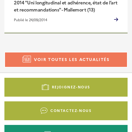
2014 "Uni longitudinal et adhérence, état de l’art
et recommandations" - Mallemort (13)
Publié le 24/09/2014
VOIR TOUTES LES ACTUALITÉS
Pied
de
REJOIGNEZ-NOUS
page
-
Liens
CONTACTEZ-NOUS
d'actions