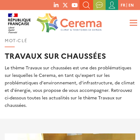
Menu
FR
EN
menu
du
RECHERCHER UN MOT-CLÉ, UNE PUBLICATION, ETC.
social
compte
links
de
QUE RECHERCHEZ-VOUS ?
OK
l'utilisateur
MOT-CLÉ
TRAVAUX SUR CHAUSSÉES
Le thème Travaux sur chaussées est une des problématiques
sur lesquelles le Cerema, en tant qu'expert sur les
problématiques d'environnement, d'infrastructure, de climat
et d'énergie, vous propose de vous accompagner. Retrouvez
ci-dessous toutes les actualités sur le thème Travaux sur
chaussées.