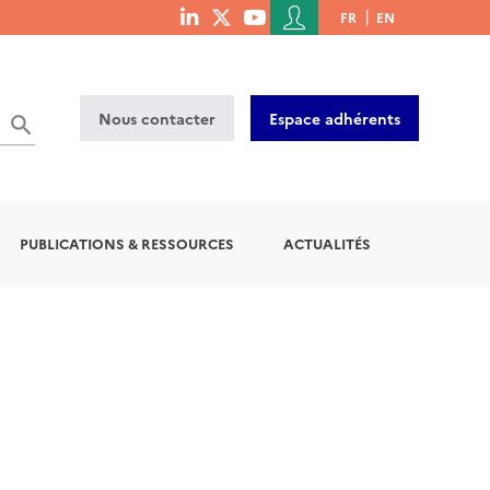
Menu
FR
EN
menu
du
social
compte
links
de
Nous contacter
Espace adhérents
l'utilisateur
PUBLICATIONS & RESSOURCES
ACTUALITÉS