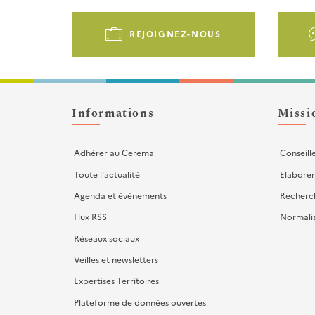
Pied
de
REJOIGNEZ-NOUS
page
-
Liens
d'actions
Informations
Missi
Adhérer au Cerema
Conseill
Toute l'actualité
Elaborer
Agenda et événements
Recherc
Flux RSS
Normali
Réseaux sociaux
Veilles et newsletters
Expertises Territoires
Plateforme de données ouvertes