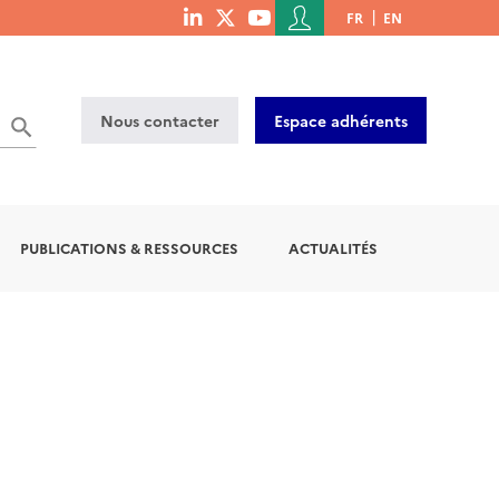
Menu
FR
EN
menu
du
social
compte
links
de
Nous contacter
Espace adhérents
l'utilisateur
PUBLICATIONS & RESSOURCES
ACTUALITÉS