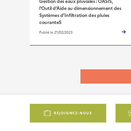
Gestion des eaux pluviales : OASIS,
l'Outil d’Aide au dimensionnement des
Systèmes d’Infiltration des pluies
couranteS
Publié le 21/02/2023
Pied
de
REJOIGNEZ-NOUS
page
-