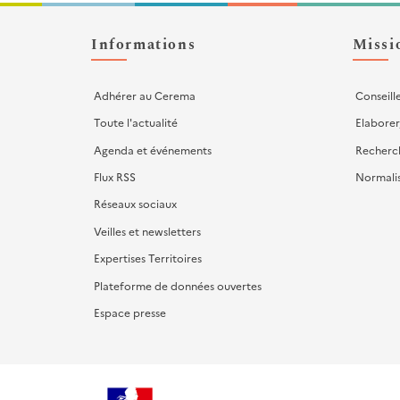
Liens
d'actions
Informations
Missi
Adhérer au Cerema
Conseill
Toute l'actualité
Elaborer
Agenda et événements
Recherc
Flux RSS
Normali
Réseaux sociaux
Veilles et newsletters
Expertises Territoires
Plateforme de données ouvertes
Espace presse