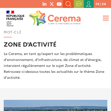
Menu
FR
EN
menu
du
RECHERCHER UN MOT-CLÉ, UNE PUBLICATION, ETC.
social
compte
links
de
QUE RECHERCHEZ-VOUS ?
OK
l'utilisateur
MOT-CLÉ
ZONE D'ACTIVITÉ
Le Cerema, en tant qu'expert sur les problématiques
d'environnement, d'infrastructure, de climat et d'énergie,
intervient régulièrement sur le sujet Zone d'activité.
Retrouvez ci-dessous toutes les actualités sur le thème Zone
d'activité.