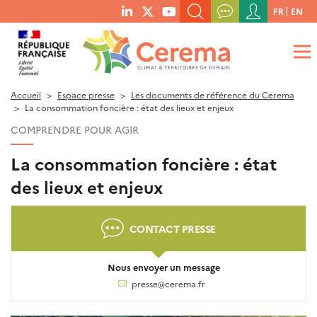
Menu
FR
EN
menu
du
RECHERCHER UN MOT-CLÉ, UNE PUBLICATION, ETC.
social
compte
links
de
QUE RECHERCHEZ-VOUS ?
OK
l'utilisateur
Accueil
Espace presse
Les documents de référence du Cerema
La consommation foncière : état des lieux et enjeux
COMPRENDRE POUR AGIR
La consommation foncière : état
des lieux et enjeux
CONTACT PRESSE
Nous envoyer un message
presse@cerema.fr