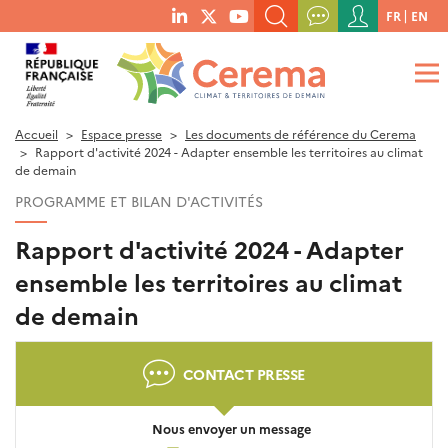
Menu
FR
EN
menu
du
RECHERCHER UN MOT-CLÉ, UNE PUBLICATION, ETC.
social
compte
links
de
QUE RECHERCHEZ-VOUS ?
OK
l'utilisateur
Accueil
Espace presse
Les documents de référence du Cerema
Rapport d'activité 2024 - Adapter ensemble les territoires au climat
de demain
PROGRAMME ET BILAN D'ACTIVITÉS
Rapport d'activité 2024 - Adapter
ensemble les territoires au climat
de demain
CONTACT PRESSE
Nous envoyer un message