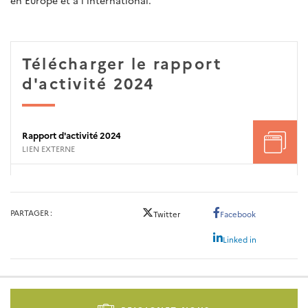
en Europe et à l’international.
Télécharger le rapport
d'activité 2024
Rapport d'activité 2024
LIEN EXTERNE
PARTAGER
Twitter
Facebook
Linked in
Pied
de