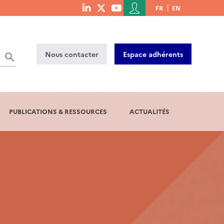
Menu
FR
EN
menu
du
social
compte
links
de
Nous contacter
Espace adhérents
l'utilisateur
PUBLICATIONS & RESSOURCES
ACTUALITÉS