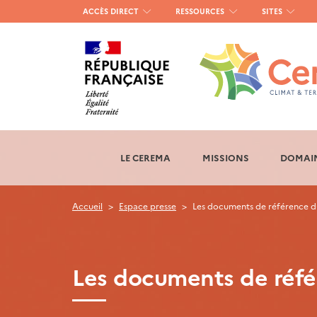
Menu
ACCÈS DIRECT
RESSOURCES
SITES
haut
gauche
LE CEREMA
MISSIONS
DOMAIN
Accueil
Espace presse
Les documents de référence 
Les documents de réf