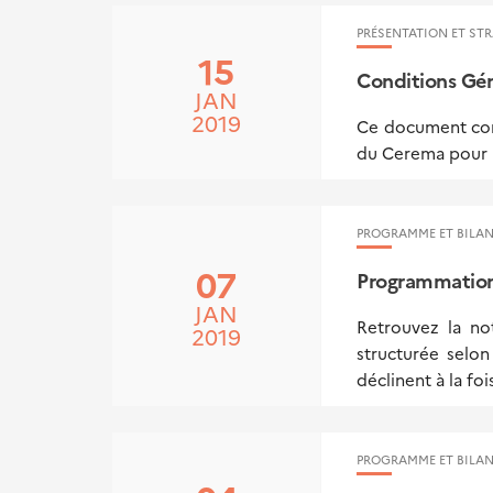
PRÉSENTATION ET STR
15
Conditions Gén
JAN
2019
Ce document cons
du Cerema pour u
PROGRAMME ET BILAN
07
Programmation 
JAN
Retrouvez la no
2019
structurée selo
déclinent à la foi
PROGRAMME ET BILAN