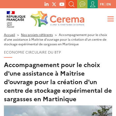
Menu
FR
EN
menu
du
RECHERCHER UN MOT-CLÉ, UNE PUBLICATION, ETC.
social
compte
links
de
QUE RECHERCHEZ-VOUS ?
OK
l'utilisateur
Accueil
Nos projets référents
Accompagnement pour le choix
d'une assistance à Maitrise d'ouvrage pour la création d'un centre de
stockage expérimental de sargasses en Martinique
ECONOMIE CIRCULAIRE DU BTP
Accompagnement pour le choix
d'une assistance à Maitrise
d'ouvrage pour la création d'un
centre de stockage expérimental de
sargasses en Martinique