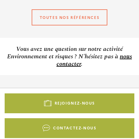
TOUTES NOS RÉFÉRENCES
Vous avez une question sur notre activité
Environnement et risques ? N'hésitez pas à
nous
contacter
.
Pied
de
REJOIGNEZ-NOUS
page
-
Liens
CONTACTEZ-NOUS
d'actions