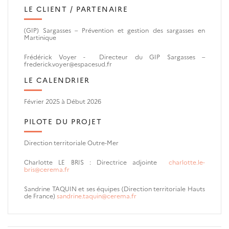
LE CLIENT / PARTENAIRE
(GIP) Sargasses – Prévention et gestion des sargasses en
Martinique
Frédérick Voyer - Directeur du GIP Sargasses –
frederick.voyer@espacesud.fr
LE CALENDRIER
Février 2025 à Début 2026
PILOTE DU PROJET
Direction territoriale Outre-Mer
Charlotte LE BRIS :
Directrice adjointe
charlotte.le-
bris@cerema.fr
Sandrine TAQUIN et ses équipes (Direction territoriale Hauts
de France)
sandrine.taquin@cerema.fr