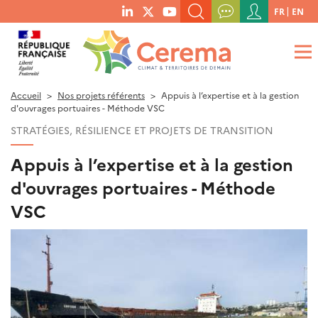
Menu
FR
EN
menu
du
RECHERCHER UN MOT-CLÉ, UNE PUBLICATION, ETC.
social
compte
links
de
QUE RECHERCHEZ-VOUS ?
OK
l'utilisateur
Accueil
Nos projets référents
Appuis à l’expertise et à la gestion
d'ouvrages portuaires - Méthode VSC
STRATÉGIES, RÉSILIENCE ET PROJETS DE TRANSITION
Appuis à l’expertise et à la gestion
d'ouvrages portuaires - Méthode
VSC