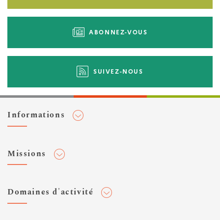
ABONNEZ-VOUS
SUIVEZ-NOUS
Informations
Adhérer au Cerema
Missions
Toute l'actualité
Agenda et événements
Conseiller & Concevoir
Domaines d'activité
Flux RSS
Elaborer, Diffuser & Animer
Réseaux sociaux
Rechercher & Innover