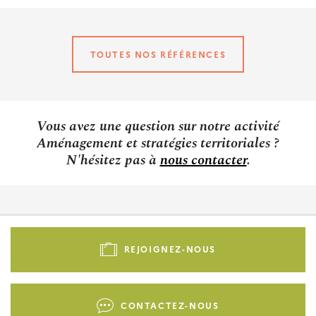
TOUTES NOS RÉFÉRENCES
Vous avez une question sur notre activité
Aménagement et stratégies territoriales ?
N'hésitez pas à
nous contacter
.
Pied
de
REJOIGNEZ-NOUS
page
-
Liens
CONTACTEZ-NOUS
d'actions