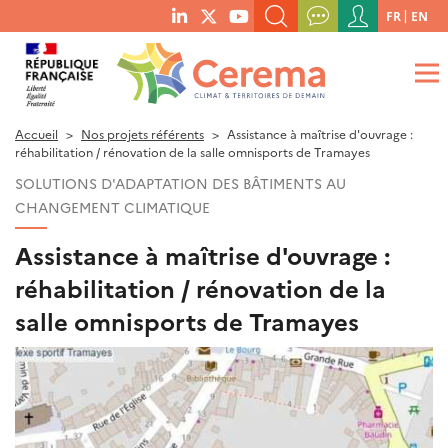
Menu
FR
EN
menu
du
RECHERCHER UN MOT-CLÉ, UNE PUBLICATION, ETC.
social
compte
links
de
QUE RECHERCHEZ-VOUS ?
OK
l'utilisateur
Accueil
Nos projets référents
Assistance à maîtrise d'ouvrage :
réhabilitation / rénovation de la salle omnisports de Tramayes
SOLUTIONS D'ADAPTATION DES BÂTIMENTS AU
CHANGEMENT CLIMATIQUE
Assistance à maîtrise d'ouvrage :
réhabilitation / rénovation de la
salle omnisports de Tramayes