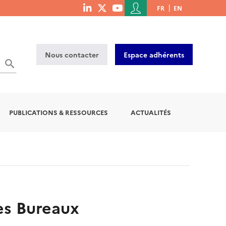
Menu
FR
EN
menu
du
social
compte
links
de
Nous contacter
Espace adhérents
l'utilisateur
OK
PUBLICATIONS & RESSOURCES
ACTUALITÉS
es Bureaux