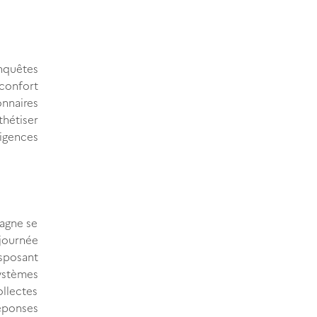
enquêtes
confort
onnaires
thétiser
igences
agne se
 journée
sposant
systèmes
ollectes
réponses