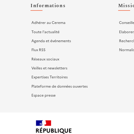
d'actions
Informations
Missi
Adhérer au Cerema
Conseill
Toute l'actualité
Elaborer
Agenda et événements
Recherc
Flux RSS
Normali
Réseaux sociaux
Veilles et newsletters
Expertises Territoires
Plateforme de données ouvertes
Espace presse