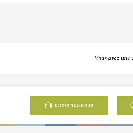
Vous avez une q
Pied
de
REJOIGNEZ-NOUS
page
-
Liens